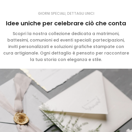
FOTO ARREDO
STAMPA FOTO SU
GIORNI SPECIALI, DETTAGLI UNICI
TELA
Idee uniche per celebrare ciò che conta
Stampa in Alta Definizione
per un oggetto d'arredo
Scopri la nostra collezione dedicata a matrimoni,
unico.
battesimi, comunioni ed eventi speciali: partecipazioni,
inviti personalizzati e soluzioni grafiche stampate con
cura artigianale. Ogni dettaglio è pensato per raccontare
la tua storia con eleganza e stile.