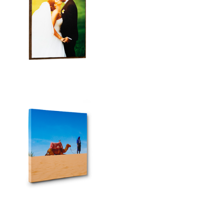
FOTO ARREDO
STAMPA FOTO SU
LEGNO
Stampa di Alta Qualità su
Legno Mulistrato da 18mm