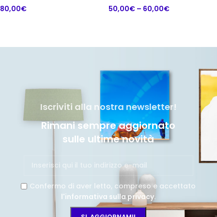
80,00
€
50,00
€
–
60,00
€
Iscriviti alla nostra newsletter!
Rimani sempre aggiornato
sulle ultime novità
Confermo di aver letto, compreso e accettato
l'informativa sulla privacy
.